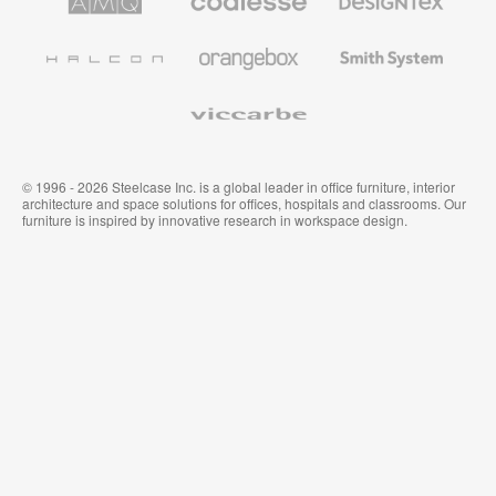
Solutions
Büromöbel
Textilien
und
Wandverkleidung
Halcon
Orangebox
Smith
System
Viccarbe
© 1996 - 2026 Steelcase Inc. is a global leader in office furniture, interior
architecture and space solutions for offices, hospitals and classrooms. Our
furniture is inspired by innovative research in workspace design.