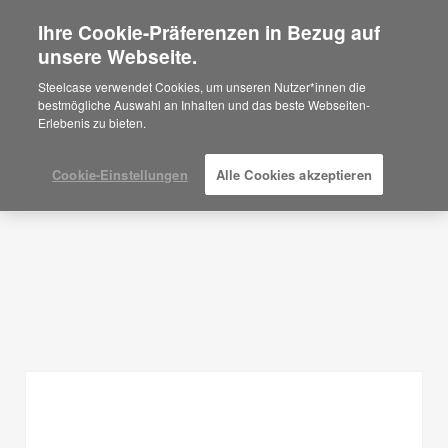
Ihre Cookie-Präferenzen in Bezug auf
×
Are you in United States?
unsere Webseite.
Planungsideen
Would you like to see Products we sell in
Steelcase verwendet Cookies, um unseren Nutzer*innen die
your region?
bestmögliche Auswahl an Inhalten und das beste Webseiten-
FILTER ANZEIGEN
Erlebenis zu bieten.
Americas
English
Español
Cookie-Einstellungen
Alle Cookies akzeptieren