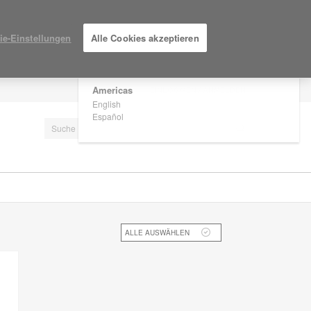
×
Are you in United States?
ie-Einstellungen
Alle Cookies akzeptieren
Would you like to see Products we sell in
your region?
Americas
EINLOGGEN / ANMELDEN
English
Español
ALLE AUSWÄHLEN