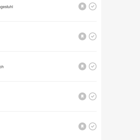
gestuhl
h
ch