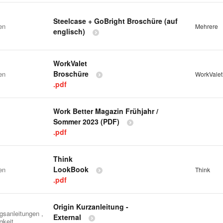
Steelcase + GoBright Broschüre (auf
en
Mehrere
englisch)
WorkValet
Broschüre
en
WorkVale
.pdf
Work Better Magazin Frühjahr /
Sommer 2023 (PDF)
.pdf
Think
LookBook
en
Think
.pdf
Origin Kurzanleitung -
gsanleitungen ,
External
gkeit