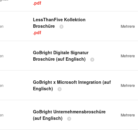
.pdf
LessThanFive Kollektion
Broschüre
en
Mehrere
.pdf
GoBright Digitale Signatur
en
Mehrere
Broschüre (auf Englisch)
GoBright x Microsoft Integration (auf
en
Mehrere
Englisch)
GoBright Unternehmensbroschüre
en
Mehrere
(auf Englisch)