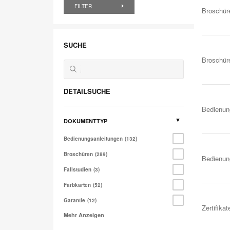
FILTER
Broschür
SUCHE
Broschür
DETAILSUCHE
Bedienun
DOKUMENTTYP
Bedienungsanleitungen
132
Broschüren
289
Bedienun
Fallstudien
3
Farbkarten
52
Garantie
12
Zertifika
Mehr Anzeigen