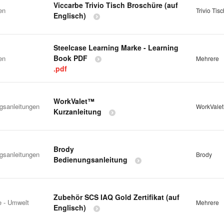
Viccarbe Trivio Tisch Broschüre (auf
en
Trivio Tisc
Englisch)
Steelcase Learning Marke - Learning
Book PDF
en
Mehrere
.pdf
WorkValet™
gsanleitungen
WorkVale
Kurzanleitung
Brody
gsanleitungen
Brody
Bedienungsanleitung
Zubehör SCS IAQ Gold Zertifikat (auf
te - Umwelt
Mehrere
Englisch)