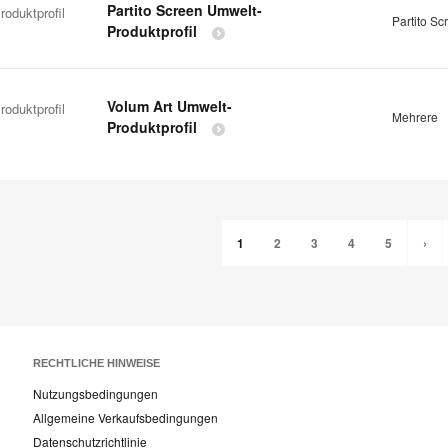
Partito Screen Umwelt-
oduktprofil
Partito Sc
Produktprofil
Volum Art Umwelt-
oduktprofil
Mehrere
Produktprofil
1
2
3
4
5
›
RECHTLICHE HINWEISE
Nutzungsbedingungen
Allgemeine Verkaufsbedingungen
Datenschutzrichtlinie