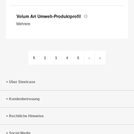
Volum Art Umwelt-Produktprofil
Mehrere
1
2
3
4
5
›
»
Über Steelcase
Kundenbetreuung
Rechtliche Hinweise
Social Media