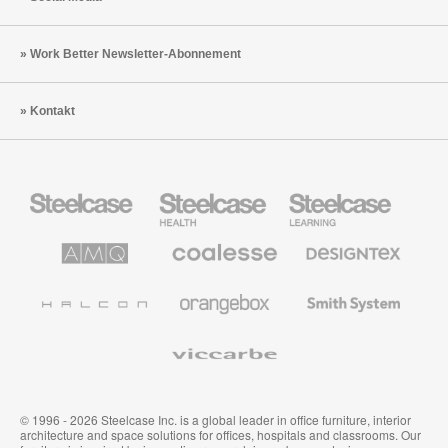
Work Better Newsletter-Abonnement
Kontakt
Steelcase
Steelcase
Steelcase
Büromöbel
Health
Education
Möbel
AMQ
Coalesse
Designtex
Solutions
Büromöbel
Textilien
und
Wandverkleidung
Halcon
Orangebox
Smith
System
Viccarbe
© 1996 - 2026 Steelcase Inc. is a global leader in office furniture, interior
architecture and space solutions for offices, hospitals and classrooms. Our