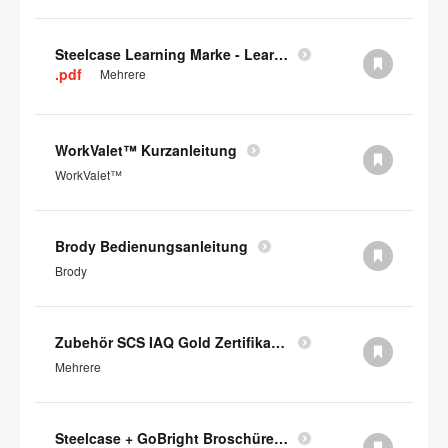
Steelcase Learning Marke - Learning Book PDF
.pdf
Mehrere
WorkValet™ Kurzanleitung
WorkValet™
Brody Bedienungsanleitung
Brody
Zubehör SCS IAQ Gold Zertifikat (auf Englisch)
Mehrere
Steelcase + GoBright Broschüre (auf englisch)