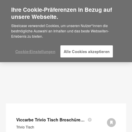
Ihre Cookie-Präferenzen in Bezug auf
×
Are you in United States?
unsere Webseite.
Dokumente
Would you like to see Products we sell in
Steelcase verwendet Cookies, um unseren Nutzer*innen die
your region?
bestmögliche Auswahl an Inhalten und das beste Webseiten-
FILTER ANZEIGEN
Erlebenis zu bieten.
Americas
English
Español
Cookie-Einstellungen
Alle Cookies akzeptieren
Viccarbe Trivio Tisch Broschüre (auf Englisch)
Trivio Tisch