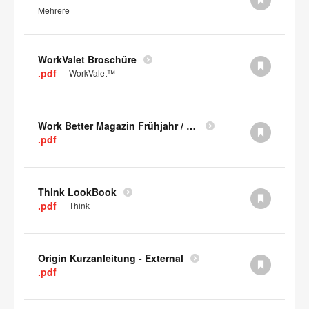
Mehrere
WorkValet Broschüre
.pdf
WorkValet™
Work Better Magazin Frühjahr / Sommer 2023 (PDF)
.pdf
Think LookBook
.pdf
Think
Origin Kurzanleitung - External
.pdf