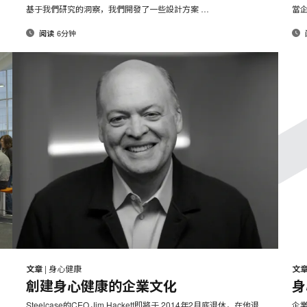
页
页
基于我們研究的洞察，我們開發了一些設計方案 …
當
6分钟
阅读
邮
打
打
在
在
在
在
件
Facebook
Twitter
Pinterest
LinkedIn
印
印
文章
|
身心健康
文
分
分
分
分
創建身心健康的企業文化
身
此
此
享
享
享
享
Steelcase的CEO Jim Hackett即將于 2014年2月底退休，在他退
企