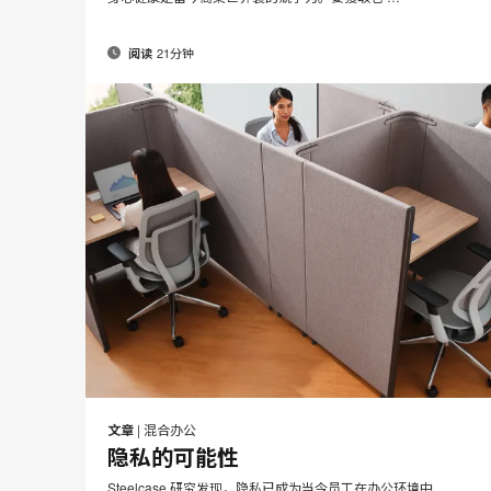
21分钟
阅读
邮
在
在
在
在
件
Facebook
Twitter
Pinterest
LinkedIn
文章
|
混合办公
分
分
分
分
隐私的可能性
享
享
享
享
Steelcase 研究发现，隐私已成为当今员工在办公环境中 …