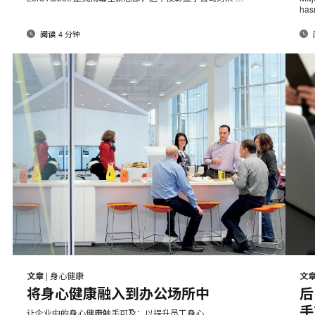
页
页
has
4 分钟
阅读
邮
打
打
在
在
在
在
件
Facebook
Twitter
Pinterest
LinkedIn
印
印
文章
|
身心健康
文
分
分
分
分
将身心健康融入到办公场所中
后
此
此
享
享
享
享
手
让企业中的身心健康触手可及：以提升员工身心 …