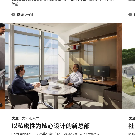
页
页
休前 …
2分钟
阅读
邮
打
打
在
在
在
在
件
Facebook
Twitter
Pinterest
LinkedIn
印
印
文章
|
文化和人才
文
分
分
分
分
以私密性为核心设计的新总部
社
此
此
享
享
享
享
Lord Abbett 正式揭幕全新总部，这不仅彰显了公司对未 …
Majo