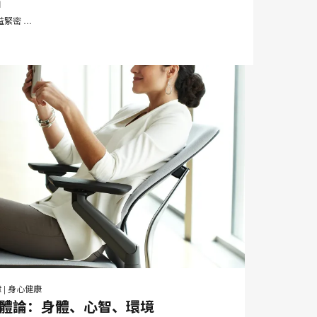
點
此
享
享
享
享
页
緊密 …
邮
打
在
在
在
在
件
Facebook
Twitter
Pinterest
LinkedIn
印
章
|
身心健康
分
分
分
分
體論：身體、心智、環境
此
享
享
享
享