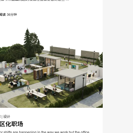
页
36分钟
阅读
邮
打
在
在
在
在
件
Facebook
Twitter
Pinterest
LinkedIn
印
章
|
设计
分
分
分
分
区化职场
此
享
享
享
享
r shifts are happening in the way we work but the office