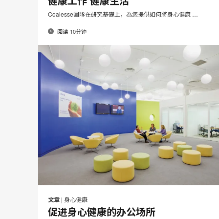
健康工作 健康生活
Coalesse團隊在研究基礎上，為您提供如何將身心健康 …
10分钟
阅读
邮
在
在
在
在
件
Facebook
Twitter
Pinterest
LinkedIn
文章
|
身心健康
分
分
分
分
促进身心健康的办公场所
享
享
享
享