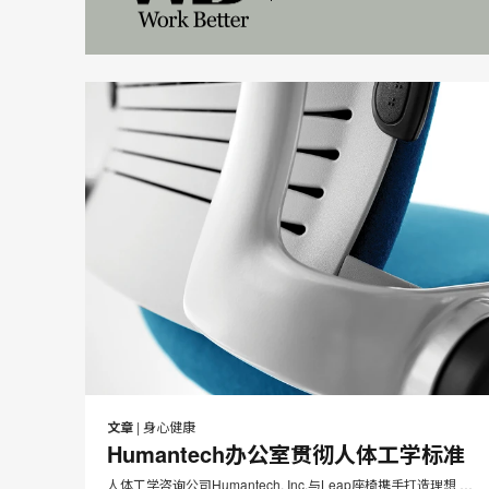
WB_Logo_Bottom_Black_RG
Path-
406
邮
在
在
在
在
件
Facebook
Twitter
Pinterest
LinkedIn
文章
|
身心健康
分
分
分
分
Humantech办公室贯彻人体工学标准
享
享
享
享
人体工学咨询公司Humantech, Inc.与Leap座椅携手打造理想 …