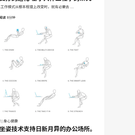
页
当工作模式从根本程度上改变时，就有必要去 …
8分钟
阅读
邮
打
在
在
在
在
件
Facebook
Twitter
Pinterest
LinkedIn
印
章
|
身心健康
分
分
分
分
坐姿技术支持日新月异的办公场所。
此
享
享
享
享