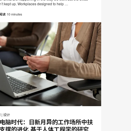
页
n’t kept up. Workplaces designed to help …
10 minutes
阅读
邮
打
在
在
在
在
件
Facebook
Twitter
Pinterest
LinkedIn
印
章
|
设计
分
分
分
分
电脑时代：日新月异的工作场所中扶
此
享
享
享
享
支撑的进化 基于人体工程学的研究