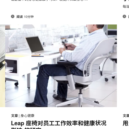
页
页
每
10分钟
阅读
邮
打
打
在
在
在
在
件
Facebook
Twitter
Pinterest
LinkedIn
印
印
文章
|
身心健康
文
分
分
分
分
Leap 座椅对员工工作效率和健康状况
用
此
此
享
享
享
享