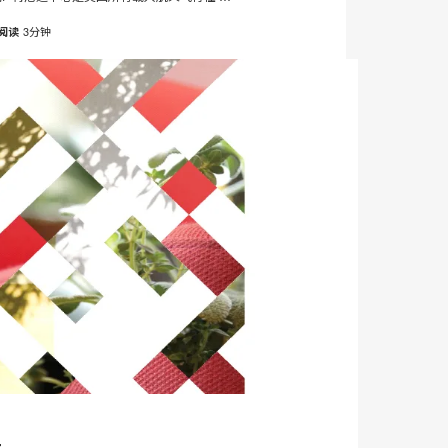
页
3分钟
阅读
邮
打
在
在
在
在
件
Facebook
Twitter
Pinterest
LinkedIn
印
分
分
分
分