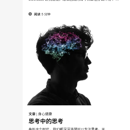
5 分钟
阅读
邮
在
在
在
在
件
Facebook
Twitter
Pinterest
LinkedIn
文章
|
身心健康
分
分
分
分
思考中的思考
享
享
享
享
身处这个时代，我们都深深渴望可以专注思考。无 …