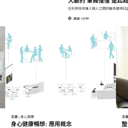
大膽的 筆觸僅僅 是起
此
享
享
享
享
页
在利用技術讓人與人之間的聯系變得日益
4分钟
阅读
邮
打
打
在
在
在
在
件
Facebook
Twitter
Pinterest
LinkedIn
印
印
文章
|
身心健康
文
分
分
分
分
身心健康暢想: 應用概念
整
此
此
享
享
享
享