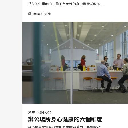
領先的企業明白，員工有更好的身心健康狀態不 …
10分钟
阅读
邮
在
在
在
在
件
Facebook
Twitter
Pinterest
LinkedIn
文章
|
混合办公
分
分
分
分
辦公場所身心健康的六個維度
享
享
享
享
身心健康是當今商業世界裏的競爭力。要獲取它 …