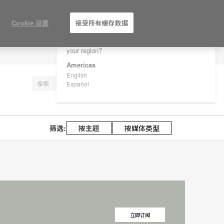
×
Are you in United States?
Cookie 设置
接受所有缓存数据
Would you like to see Products we sell in
your region?
注册
Americas
English
Español
筛选:
按主题
按媒体类型
立即订阅