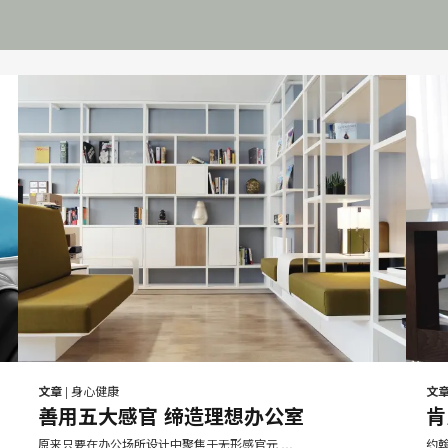
B
邮
打
打
在
在
在
在
件
Facebook
Twitter
Pinterest
LinkedIn
印
印
文章
|
身心健康
文
分
分
分
分
善用五大感官 缔造理想办公室
肯
此
此
享
享
享
享
原来只要在办公场所设计中聚焦于无形感官元 …
约翰