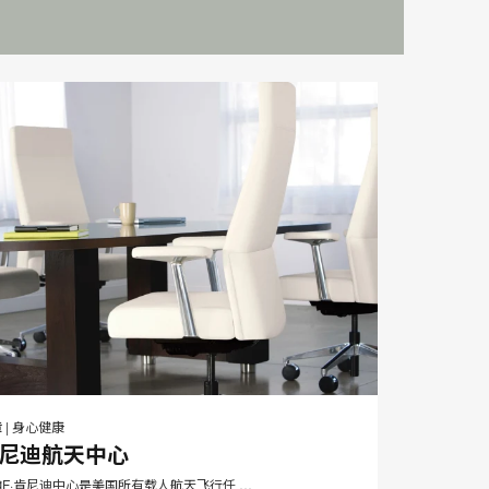
邮
打
在
在
在
在
件
Facebook
Twitter
Pinterest
LinkedIn
印
章
|
身心健康
分
分
分
分
尼迪航天中心
此
享
享
享
享
F·肯尼迪中心是美国所有载人航天飞行任 …