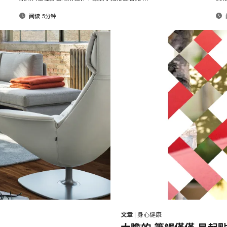
页
页
5分钟
阅读
邮
打
在
在
在
在
件
Facebook
Twitter
Pinterest
LinkedIn
印
文章
|
身心健康
分
分
分
分