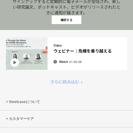
サインアップすると定期的に電子メールが受信され、新し
い研究論文、ポッドキャスト、ビデオがリリースされたと
きに通知が届きます。
購読する
Video
ウェビナー：危機を乗り越える
Watch
01:00:38
メ
Share
Share
Share
Share
ー
on
on
on
on
ル
Facebook
Twitter
Pinterest
LinkedIn
さらに読み込む +
ア
ド
レ
Steelcaseについて
ス
カスタマーケア