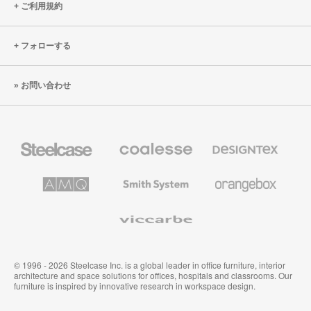
ご利用規約
フォローする
お問い合わせ
Steelcase
Coalesse
Designtex
の
の
プ
テ
レ
キ
AMQ
Smith
Orangebox
ミ
ス
Solutions
System
ア
タ
ム
イ
Viccarbe
オ
ル
フ
&
ィ
ウ
ス
ォ
家
ー
© 1996 - 2026 Steelcase Inc. is a global leader in office furniture, interior
具
ル
architecture and space solutions for offices, hospitals and classrooms. Our
カ
furniture is inspired by innovative research in workspace design.
バ
リ