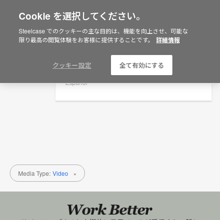
Cookie を選択してください。
×
Are you in United States?
Steelcase でのクッキーの主な目的は、機能を向上させ、可能な
研究 + 洞察
限り最高の閲覧体験をお客様に提供することです。
詳細情報
Would you like to see Products we sell in
your region?
Media Type
Americas
クッキー設定
全て有効にする
English
Español
Media Type:
Video
×